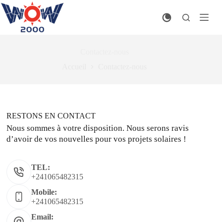
Passer
au
contenu
Contactez-nous
Accueil
Contactez-nous
RESTONS EN CONTACT
Nous sommes à votre disposition. Nous serons ravis
d’avoir de vos nouvelles pour vos projets solaires !
TEL:
+241065482315
Mobile:
+241065482315
Email: