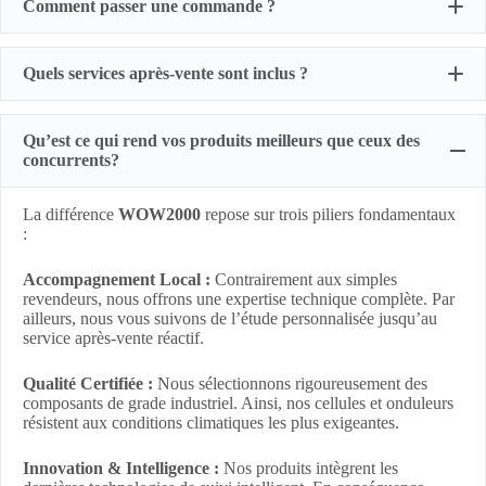
Comment passer une commande ?
Quels services après-vente sont inclus ?
Qu’est ce qui rend vos produits meilleurs que ceux des
concurrents?
La différence
WOW2000
repose sur trois piliers fondamentaux
:
Accompagnement Local :
Contrairement aux simples
revendeurs, nous offrons une expertise technique complète. Par
Absolument ! En effet, nous offrons des services OEM et ODM
ailleurs, nous vous suivons de l’étude personnalisée jusqu’au
complets pour répondre à vos attentes. Par ailleurs, cela nous
service après-vente réactif.
permet d’adapter précisément les systèmes solaires selon vos
projets. Ainsi, nos techniciens peuvent configurer les capacités
Qualité Certifiée :
Nous sélectionnons rigoureusement des
des batteries ou les composants selon vos besoins spécifiques.
composants de grade industriel. Ainsi, nos cellules et onduleurs
En résumé, vous obtenez une solution WOW2000 sur mesure et
résistent aux conditions climatiques les plus exigeantes.
parfaitement optimisée.
Innovation & Intelligence :
Nos produits intègrent les