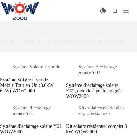
Passer
au
contenu
Kits solaires résidentiels et professionnels
Accueil
Products
Kits solaires résidentiels et professionnels
Système Solaire Hybride
Système d’éclairage
solaire Y02
Système Solaire Hybride
Mobile Tout-en-Un (3.6kW –
Système d’éclairage solaire
6kW) WOW2000
Y02, modèle à petite poignée
WOW2000
Système d’éclairage
Kits solaires résidentiels
solaire Y01
et professionnels
Système d’éclairage solaire Y01
Kit solaire résidentiel complet 3
WOW2000
kW WOW2000