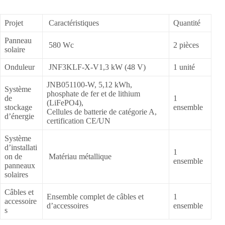
Projet
Caractéristiques
Quantité
Panneau
580 Wc
2 pièces
solaire
Onduleur
JNF3KLF-X-V1,3 kW (48 V)
1 unité
JNB051100-W, 5,12 kWh,
Système
phosphate de fer et de lithium
de
1
(LiFePO4),
stockage
ensemble
Cellules de batterie de catégorie A,
d’énergie
certification CE/UN
Système
d’installati
1
on de
Matériau métallique
ensemble
panneaux
solaires
Câbles et
Ensemble complet de câbles et
1
accessoire
d’accessoires
ensemble
s