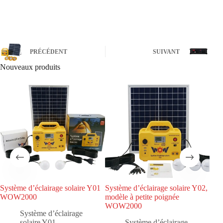
PRÉCÉDENT
SUIVANT
Nouveaux produits
Système d’éclairage solaire Y01
Système d’éclairage solaire Y02,
Sys
WOW2000
modèle à petite poignée
Tou
WOW2000
WO
Système d’éclairage
solaire Y01
Système d’éclairage