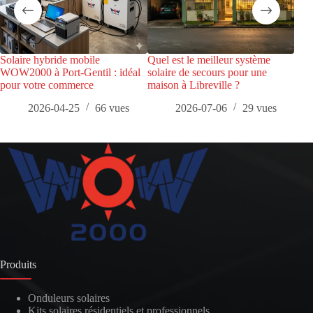
Solaire hybride mobile
Quel est le meilleur système
Lib
WOW2000 à Port-Gentil : idéal
solaire de secours pour une
les 
pour votre commerce
maison à Libreville ?
2026-04-25
66
vues
2026-07-06
29
vues
Produits
Onduleurs solaires
Kits solaires résidentiels et professionnels