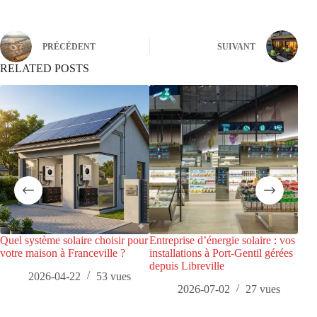
PRÉCÉDENT
SUIVANT
RELATED POSTS
Quel système solaire choisir pour
Entreprise d’énergie solaire : vos
Gabo
votre maison à Franceville ?
installations à Port-Gentil gérées
SEE
depuis Libreville
2026-04-22
53
vues
2026-07-02
27
vues